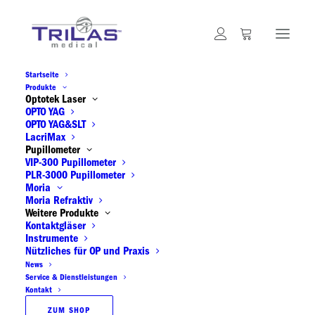
Startseite
Produkte
Warenkorb
Optotek Laser
OPTO YAG
OPTO YAG&SLT
LacriMax
Pupillometer
VIP-300 Pupillometer
PLR-3000 Pupillometer
Moria
Moria Refraktiv
Weitere Produkte
Kontaktgläser
Dein Warenkorb ist derzeit leer.
Instrumente
Nützliches für OP und Praxis
News
Service & Dienstleistungen
ZURÜCK ZUM SHOP
Kontakt
ZUM SHOP