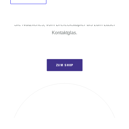
Zubehör.
Besuchen Sie auch unseren Webshop. Hier finden
Sie Nützliches, vom Dreieckstupfer bis zum Laser
Kontaktglas.
ZUM SHOP