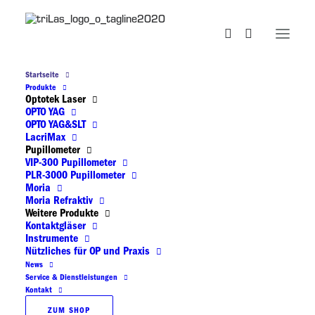
Startseite
Produkte
TriLas Medical
Optotek Laser
OPTO YAG
OPTO YAG&SLT
LacriMax
Pupillometer
VIP-300 Pupillometer
PLR-3000 Pupillometer
Willkommen bei TriLas Medical
Moria
Moria Refraktiv
Weitere Produkte
Kontaktgläser
Instrumente
Wir sind spezialisiert auf den
Vertrieb und den
Nützliches für OP und Praxis
Service von Produkten für die Augenheilkunde
.
News
Service & Dienstleistungen
Unsere Schwerpunkte liegen auf Praxis- und OP-
Kontakt
Bedarf sowie
Lasersystemen
, deren Wartung und
ZUM SHOP