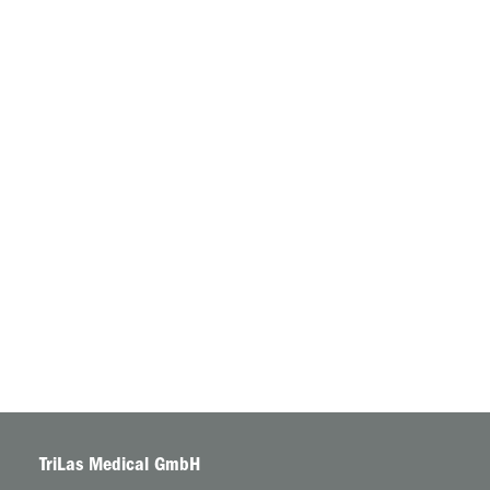
6. Februar 2020
Moria Mikrokeratome
Ab sofort bieten wir Service, Support und Vertrieb für
die Refraktiven Produkte von Moria an
TriLas Medical GmbH