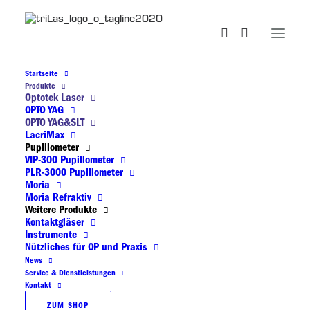
Startseite
Produkte
OPTO YAG&SLT
Optotek Laser
OPTO YAG
OPTO YAG&SLT
LacriMax
Pupillometer
VIP-300 Pupillometer
PLR-3000 Pupillometer
OPTO YAG&SLT Kombilaser
Moria
Moria Refraktiv
Weitere Produkte
Der
OPTOYAG&SLT M Kombilaser
vereinigt die
Kontaktgläser
Instrumente
Leistungen des OPTO YAG und des SLT Lasers in einem
Nützliches für OP und Praxis
kompakten Gerät.
News
Service & Dienstleistungen
Kontakt
Kompakte Bauform
ZUM SHOP