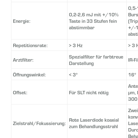
0,5-
0,2-2,6 mJ mit +/10%
Burs
Energie:
Taste in 33 Stufen fein
(Tri
abstimmbar
+/-1
abs
Repetitionsrate:
> 3 Hz
> 3 
Spezialfilter für farbtreue
Arztfilter:
IR-Fi
Darstellung
Öffnungswinkel:
< 3°
16°
Ante
Offset:
Für SLT nicht nötig
µm, 
300
Zwei
konv
Rote Laserdiode koaxial
Zielstrahl/Fokussierung:
Lase
zum Behandlungsstrahl
Dur
Beha