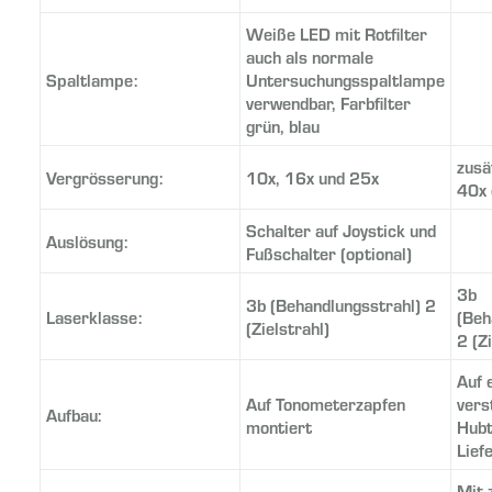
Weiße LED mit Rotfilter
auch als normale
Spaltlampe:
Untersuchungsspaltlampe
verwendbar, Farbfilter
grün, blau
zusä
Vergrösserung:
10x, 16x und 25x
40x 
Schalter auf Joystick und
Auslösung:
Fußschalter (optional)
3b
3b (Behandlungsstrahl) 2
Laserklasse:
(Beh
(Zielstrahl)
2 (Z
Auf 
Auf Tonometerzapfen
vers
Aufbau:
montiert
Hubt
Lief
Mit 