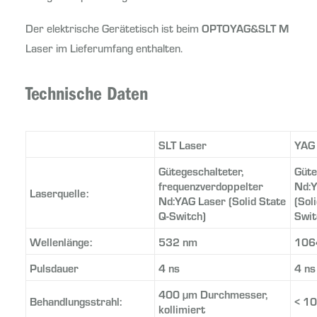
Der elektrische Gerätetisch ist beim
OPTOYAG&SLT M
Laser im Lieferumfang enthalten.
Technische Daten
SLT Laser
YAG 
Gütegeschalteter,
Güte
frequenzverdoppelter
Nd:Y
Laserquelle:
Nd:YAG Laser (Solid State
(Sol
Q-Switch)
Swit
Wellenlänge:
532 nm
106
Pulsdauer
4 ns
4 ns
400 µm Durchmesser,
Behandlungsstrahl:
< 1
kollimiert