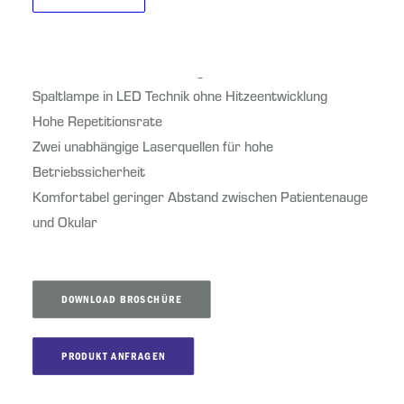
Intuitiv bedienbar
Besonders für hohe Patientenzahlen geeignet
Solid State Q-Switch für lange Lebensdauer
Spaltlampe in LED Technik ohne Hitzeentwicklung
Hohe Repetitionsrate
Zwei unabhängige Laserquellen für hohe
Betriebssicherheit
Komfortabel geringer Abstand zwischen Patientenauge
und Okular
DOWNLOAD BROSCHÜRE
PRODUKT ANFRAGEN