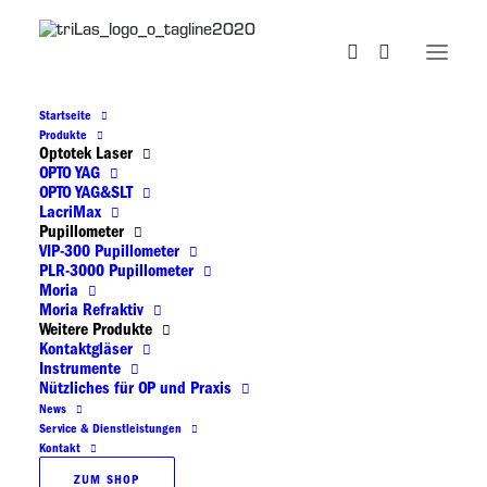
Startseite
Produkte
Sterilisationsbehälter für 4-8 Instrumente
Optotek Laser
OPTO YAG
OPTO YAG&SLT
Home
Sterilisationsbehälter für 4-8 Instrumente
LacriMax
Pupillometer
VIP-300 Pupillometer
PLR-3000 Pupillometer
Moria
Moria Refraktiv
Weitere Produkte
Kontaktgläser
Instrumente
Nützliches für OP und Praxis
Sterilisationsbehälter für 4-8
News
Instrumente
Service & Dienstleistungen
Kontakt
ZUM SHOP