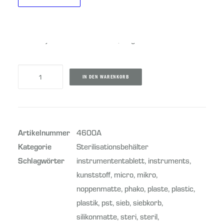
69,30
€
Steritray für 2-4 Instrumente, lang
Sterilisationsbehälter
IN DEN WARENKORB
für
4-
8
Instrumente
Artikelnummer
4600A
Menge
Kategorie
Sterilisationsbehälter
Schlagwörter
instrumententablett
,
instruments
,
kunststoff
,
micro
,
mikro
,
noppenmatte
,
phako
,
plaste
,
plastic
,
plastik
,
pst
,
sieb
,
siebkorb
,
silikonmatte
,
steri
,
steril
,