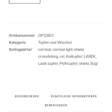
Corneaabdeckung,
IN DEN WARENKORB
PVA
7
mm,
Box
Artikelnummer
OP-CS01
Menge
Kategorie
Tupfen und Wischen
Schlagwörter
corneal
,
corneal light shield
,
crosslinking
,
cxl
,
Keiltupfer
,
LASEK
,
Lasik tupfer
,
PVA-tupfer
,
shield
,
Sugi
BESCHREIBUNG
ZUSÄTZLICHE INFORMATIONEN
BEWERTUNGEN