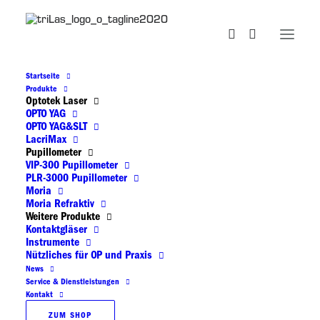
Corneaabdeckung, PVA 7 mm, Box
Home
Corneaabdeckung, PVA 7 mm, Box
Startseite
Produkte
Optotek Laser
OPTO YAG
OPTO YAG&SLT
LacriMax
Pupillometer
VIP-300 Pupillometer
PLR-3000 Pupillometer
Corneaabdeckung, PVA 7 mm, Box
Moria
Moria Refraktiv
Weitere Produkte
Kontaktgläser
27,30
€
Instrumente
Nützliches für OP und Praxis
News
Service & Dienstleistungen
Hornhautabdeckung, 7 mm, PVA
Kontakt
ZUM SHOP