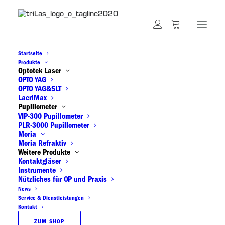
Startseite
Produkte
Untersuchungsglas
Optotek Laser
OPTO YAG
OPTO YAG&SLT
LacriMax
Pupillometer
VIP-300 Pupillometer
PLR-3000 Pupillometer
Moria
Moria Refraktiv
Weitere Produkte
Kontaktgläser
Instrumente
Nützliches für OP und Praxis
News
Service & Dienstleistungen
Kontakt
ZUM SHOP