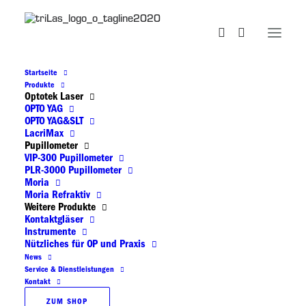
Startseite
Produkte
funduslupe
Optotek Laser
OPTO YAG
OPTO YAG&SLT
LacriMax
Pupillometer
VIP-300 Pupillometer
PLR-3000 Pupillometer
Moria
Moria Refraktiv
Weitere Produkte
Kontaktgläser
Instrumente
Nützliches für OP und Praxis
News
Service & Dienstleistungen
Kontakt
ZUM SHOP