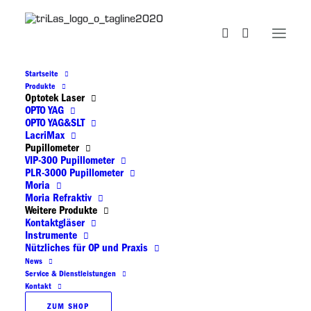
Startseite
Produkte
directview
Optotek Laser
OPTO YAG
OPTO YAG&SLT
LacriMax
Pupillometer
VIP-300 Pupillometer
PLR-3000 Pupillometer
Moria
Moria Refraktiv
Weitere Produkte
Kontaktgläser
Instrumente
Nützliches für OP und Praxis
News
Service & Dienstleistungen
Kontakt
ZUM SHOP